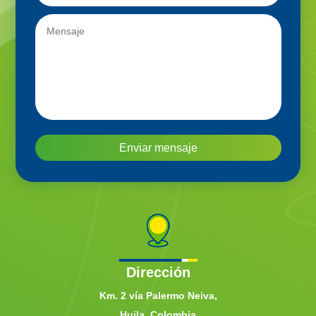
Enviar mensaje
Dirección
Km. 2 vía Palermo Neiva,
Huila, Colombia