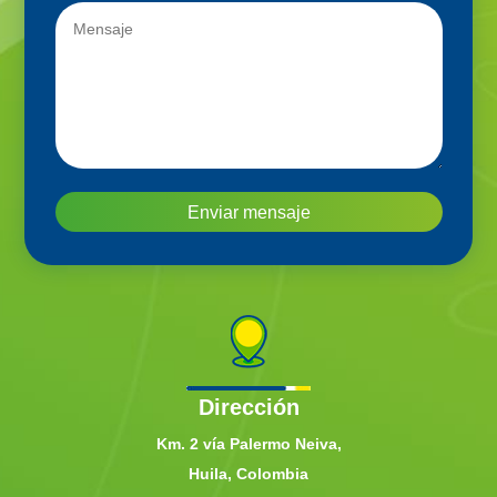
Enviar mensaje
Dirección
Km. 2 vía Palermo Neiva,
Huila, Colombia