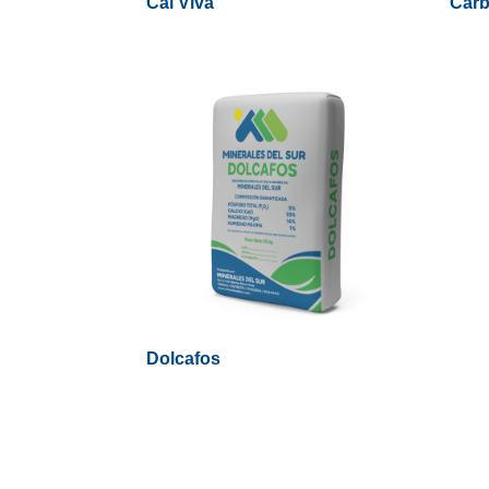
Cal Viva
Carb
Dolcafos