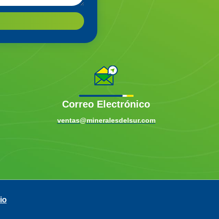
Correo Electrónico
ventas@mineralesdelsur.com
io