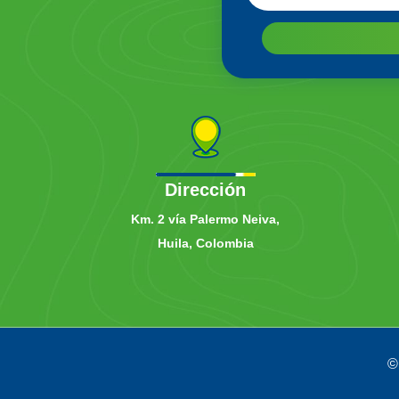
Dirección
Km. 2 vía Palermo Neiva,
Huila, Colombia
©