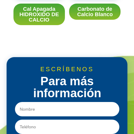
Cal Apagada
Carbonato de
HIDROXIDO DE
Calcio Blanco
CALCIO
ESCRÍBENOS
Para más
información