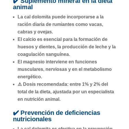
✔️ Suplemento mineral en la dieta
animal
La cal dolomita puede incorporarse a la
ración diaria de
rumiantes
como vacas,
cabras y ovejas.
El calcio
es esencial para la formación de
huesos y dientes, la producción de leche y la
coagulación sanguínea.
El magnesio
interviene en funciones
musculares, nerviosas y en el metabolismo
energético.
⚠️ Dosis recomendada: entre
1% y 2% del
total de la dieta
, ajustada por un especialista
en nutrición animal.
✔️ Prevención de deficiencias
nutricionales
La cal dolomita es efectiva en la prevención